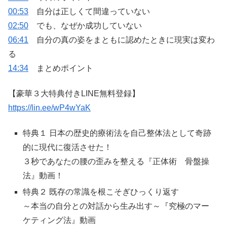
00:53
自分は正しくて間違っていない
02:50
でも、なぜか成功していない
06:41
自分の真の姿をまともに認めたときに現実は変わ
る
14:34
まとめポイント
【豪華３大特典付きLINE無料登録】
https://lin.ee/wP4wYaK
特典１ 日本の歴史的療術法を自己整体法として奇跡
的に現代に復活させた！
３秒であなたの腰の歪みを整える『正体術 骨盤操
法』動画！
特典２ 既存の常識を根こそぎひっくり返す
～本当の自分との対話から生み出す～『究極のマー
ケティング法』動画