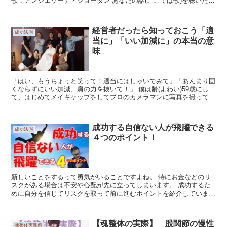
歌：アンジェリーナ・ジョーダン あなたの話(ここでは歌)を聴いた瞬
間「この人にために何かしてあ...
経営者だったら知っておこう「適
成功法則
当に」「いい加減に」の本当の意
味
「はい、もうちょっと笑って！適当にはしゃいでみて」「あんまり固
くならずにいい加減、肩の力を抜いて！」 僕は齢(よわい)59歳にし
て、はじめてメイキャップをしてプロのカメラマンに写真を撮っても
らいました。 彼の名をチェさん、韓国の方で...
成功する自信ない人が飛躍できる
成功法則
４つのポイント！
新しいことをするって勇気がいることですよね。 特にお金などのリ
スクがある場合は不安や心配が先に立ってしまいます。 成功するた
めに自分を信じてリスクを取って前に進むポイントを紹介していま
す！ 【目次】 00:00 オープニング 0...
【魂整体の実際】 股関節の慢性
魂整体実践例