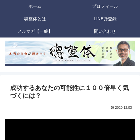
ホーム
プロフィール
魂整体とは
LINE@登録
メルマガ【一般】
問い合わせ
成功するあなたの可能性に１００倍早く気
づくには？
2020.12.03