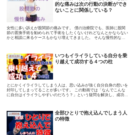
的な痛みは次の行動の決断ができ
ないことに関係している？
女性に多い訴えが股関節の痛みです。 僕の治療院でも、医師に股関
節の置換手術を勧められて手術をしたくないけれどなんとかならない
かと相談に来るケースもかなり増えてきました。 そんな慢性的な股
関節痛の患者さんが抱えている話を聞いているとあ...
いつもイライラしている自分を乗
成功法則
り越えて成功する４つの柱
とにかくイライラしてしまう人は、思い込みが強く自分自身の想いを
封印してしまってることが多いです。 この動画では「なんでこんな
に自分はイライラしやすいのだろう？」という疑問を解決し、成功に
向けてどうすればよいかをお話ししています！ ...
全部ひとりで抱え込んでしまう人
人間関係
の特徴