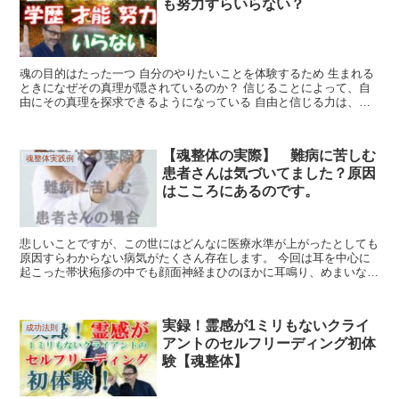
も努力すらいらない？
魂の目的はたった一つ 自分のやりたいことを体験するため 生まれる
ときになぜその真理が隠されているのか？ 信じることによって、自
由にその真理を探求できるようになっている 自由と信じる力は、人
間の可能性を広げるかけがいのない...
【魂整体の実際】 難病に苦しむ
魂整体実践例
患者さんは気づいてました？原因
はこころにあるのです。
悲しいことですが、この世にはどんなに医療水準が上がったとしても
原因すらわからない病気がたくさん存在します。 今回は耳を中心に
起こった帯状疱疹の中でも顔面神経まひのほかに耳鳴り、めまいなど
内耳障害をともなうラムゼー・ハント症候群に罹って...
実録！霊感が1ミリもないクライ
成功法則
アントのセルフリーディング初体
験【魂整体】