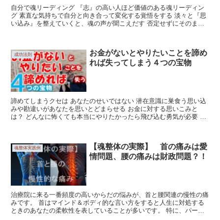
自分で魂リーディング 『志』の高い人ほど価値のある魂リーディン
グ 素直な気持ちで自分と向き合って変化する覚悟をする 淡々と『思
い込み』を整えていくと、魂の声が聞こえだす 否定せずにそのまま
行動に落とし込む 決してブレな...
お金がないとやりたいことを諦め
成功法則
れば失ってしまう４つの宝物
諦めてしまうクセは あなたのせいではない 潜在意識に巣食う思い込
みや勘違いがあなたを思いとどまらせる お金に対する思いこみと
は？ どんなに怖くても本当にやりたかったら飛び込む勇気が必要 人
生で本当にやりたいことをやるチャ...
【魂整体の実際】 首の痛みは愛
魂整体実践例
情問題、腰の痛みは財政問題？！
治療院に来る一番頻度の高いからだの悩みが、首と腰関連の慢性の痛
みです。 首はマインド＆ボディ的な言い方をすると人生に対処する
ときのあなたの柔軟性を表していることが多いです。 特に、パート
ナーや親子関係の愛情のトラブルなどから金銭関係まで...