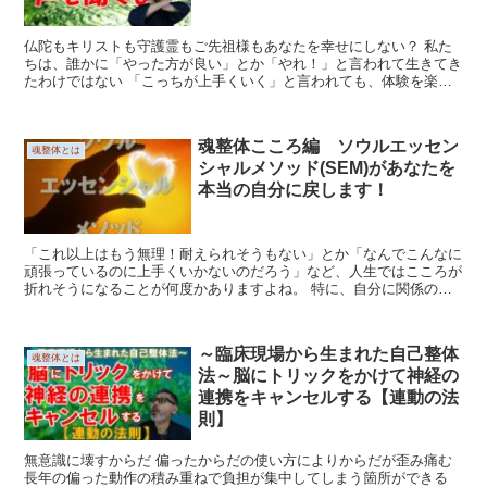
仏陀もキリストも守護霊もご先祖様もあなたを幸せにしない？ 私た
ちは、誰かに「やった方が良い」とか「やれ！」と言われて生きてき
たわけではない 「こっちが上手くいく」と言われても、体験を楽し
みたいだけなので、早くゴールに達したいわけ...
魂整体こころ編 ソウルエッセン
魂整体とは
シャルメソッド(SEM)があなたを
本当の自分に戻します！
「これ以上はもう無理！耐えられそうもない」とか「なんでこんなに
頑張っているのに上手くいかないのだろう」など、人生ではこころが
折れそうになることが何度かありますよね。 特に、自分に関係のな
いことで自分が苦しめられているような感じがすると...
～臨床現場から生まれた自己整体
魂整体とは
法～脳にトリックをかけて神経の
連携をキャンセルする【連動の法
則】
無意識に壊すからだ 偏ったからだの使い方によりからだが歪み痛む
長年の偏った動作の積み重ねで負担が集中してしまう箇所ができる