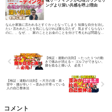
魂リーディングが心理カウンセリ
魂整体とは
ングより深い共感を呼ぶ理由
なんか家族に言われるとすぐカッとなってしまう 短腹な自分を治し
たい 言われたことを気にしなければ腹も立たず、気まずくならない
のに、、なぜ、、 家のこととお金のことを分けて考えれば問題ない
のに、、なぜ、、、 カッとなるのは...
【検証：連動の法則】～たった１つの動
きで痛みが消える～ ゴルフができない、
腰を捻ると痛い人 必見！
【検証：連動の法則】～片方の首・肩・
背中・腰が辛い！～歪みが片寄っている
人の自己整体法
コメント