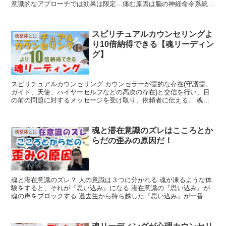
意識的なアプローチでは効果は限定…痛む原因は脳の神経命令系統に
ある 連動が効果的に推測できる【あ...
スピリチュアルカウンセリングよ
魂整体とは
り10倍納得できる【魂リーディン
グ】
スピリチュアルカウンセリング カウンセラーが霊的な存在(守護霊、
ガイド、天使、ハイヤーセルフなどの高次の存在)と交信を行い、目
の前の問題に対するメッセージを受け取り、依頼者に伝える。 魂リ
ーディング ガイド役は、あくまで本人が自分の...
魂と潜在意識のズレはこころとか
魂整体とは
らだの歪みの原因だ！
魂と潜在意識のズレ？ 人の意識は３つに分かれる 魂が凍るような体
験をすると、それが『思い込み』になる 潜在意識の『思い込み』が
魂の声をブロックする 過去生から持ち越した『思い込み』が一番た
ちが悪い こころの歪み ...