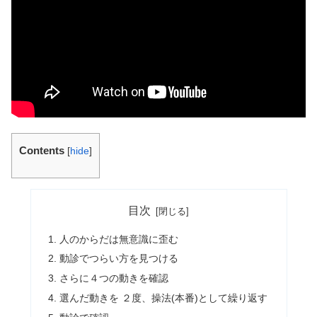
Contents
[
hide
]
目次
人のからだは無意識に歪む
動診でつらい方を見つける
さらに４つの動きを確認
選んだ動きを ２度、操法(本番)として繰り返す