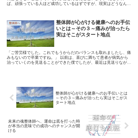
ば、頑張っている人ほど成功しているはずですが、現実はどうなんで
しょうか？ 成功者のインタビューを聴いてみると異口同...
整体師が心がける健康へのお手伝
整体師へ
いとは～その３～痛みが治ったら
実はそこがスタート地点
「ご苦労様でした。これでもうからだのバランスも取れましたし、痛
みもないので卒業ですね。」 以前は、喜びに満ちて患者が病気から
治っていくのを見送ることができた僕でしたが、最近は見送りながら
「からだだけ治してもなあ、、、」と感じるようにな...
整体師が心がける健康へのお手伝いとは
～その３～痛みが治ったら実はそこがス
タート地点
未来の魂整体師へ、運命は底を打った時
が本当の意味での成功へのチャンスが開
ける