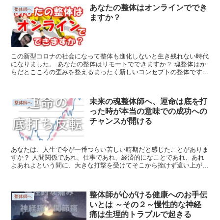
あなたの整体はオンラインででき
整体師へ
ますか？
この新型コロナの社会になって整体も進化しないと生き残れない時代
になりました。 あなたの整体はリモートでできますか？ 魂整体はか
らだとこころの歪みを整えるまったく新しいコンセプトの整体です！
リモート社会に対応する整体とは？ オ...
未来の魂整体師へ、運命は底を打
整体師へ
った時が本当の意味での成功への
チャンスが開ける
あなたは、人生で今が一番つらい苦しい時期だと感じたことがありま
すか？ 人間関係であれ、仕事であれ、経済的になことであれ、あれ
よあれよという間に、大きな打撃を受けてそこから挫けず這い上がろ
うと必死になっている最中に、悪いことがバタバタ重...
整体師が心がける健康へのお手伝
整体師へ
いとは ～その２～慢性的な神経
痛は生理的トラブルで起きる