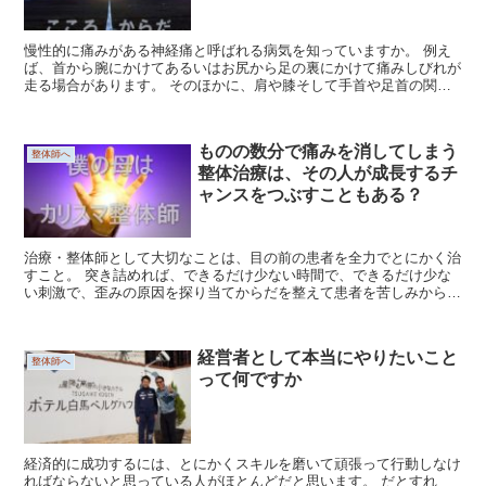
慢性的に痛みがある神経痛と呼ばれる病気を知っていますか。 例え
ば、首から腕にかけてあるいはお尻から足の裏にかけて痛みしびれが
走る場合があります。 そのほかに、肩や膝そして手首や足首の関節
が慢性的に痛む場合などは、関節痛と呼ばれます。...
ものの数分で痛みを消してしまう
整体師へ
整体治療は、その人が成長するチ
ャンスをつぶすこともある？
治療・整体師として大切なことは、目の前の患者を全力でとにかく治
すこと。 突き詰めれば、できるだけ少ない時間で、できるだけ少な
い刺激で、歪みの原因を探り当てからだを整えて患者を苦しみから救
うこと 僕は、ほんの５年前まではこの信念でやっ...
経営者として本当にやりたいこと
整体師へ
って何ですか
経済的に成功するには、とにかくスキルを磨いて頑張って行動しなけ
ればならないと思っている人がほとんどだと思います。 だとすれ