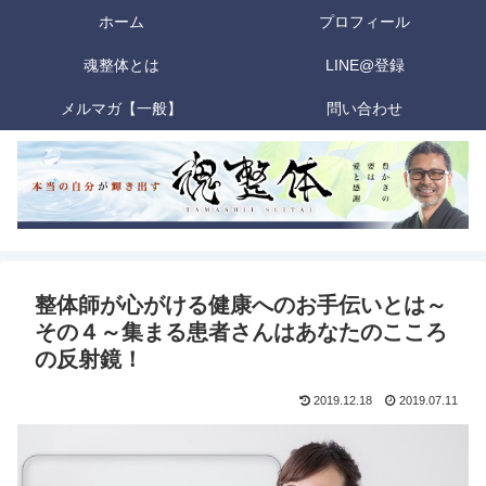
ホーム
プロフィール
魂整体とは
LINE@登録
メルマガ【一般】
問い合わせ
整体師が心がける健康へのお手伝いとは～
その４～集まる患者さんはあなたのこころ
の反射鏡！
2019.12.18
2019.07.11